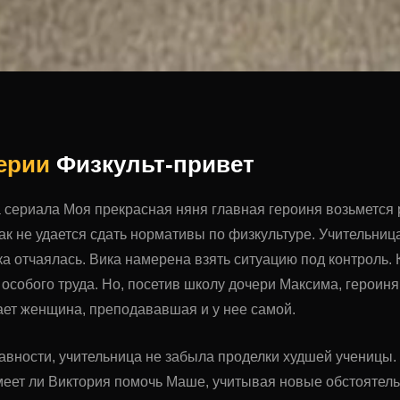
серии
Физкульт-привет
а сериала Моя прекрасная няня главная героиня возьметс
ак не удается сдать нормативы по физкультуре. Учительница
 отчаялась. Вика намерена взять ситуацию под контроль. 
 особого труда. Но, посетив школу дочери Максима, героиня
ает женщина, преподававшая и у нее самой.
авности, учительница не забыла проделки худшей ученицы. 
меет ли Виктория помочь Маше, учитывая новые обстоятел