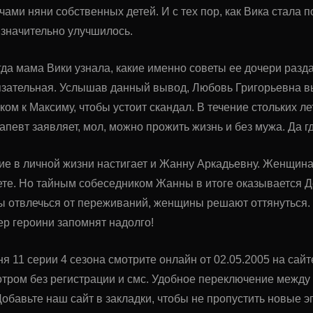
чами няни собственных детей. И с тех пор, как Вика стала 
 значительно улучшилось.
гда мама Вики узнала, какие именно советы ее дочери разда
язательная. Услышав данный вывод, Любовь Григорьевна 
ом к Максиму, чтобы устоит скандал. В течение стольких ле
апевт заявляет, мол, можно прожить жизнь и без мужа. Да г
е в личной жизни настигает и Жанну Аркадьевну. Женщина
ете. Но тайным собеседником Жанны в итоге оказывается 
ы отвлечься от переживаний, женщины решают оттянуться. 
ер героини запомнят надолго!
я 11 серии 4 сезона смотрите онлайн от 02.05.2005 на сай
тром без регистрации и смс. Удобное переключение межд
обавьте наш сайт в закладки, чтобы не пропустить новые