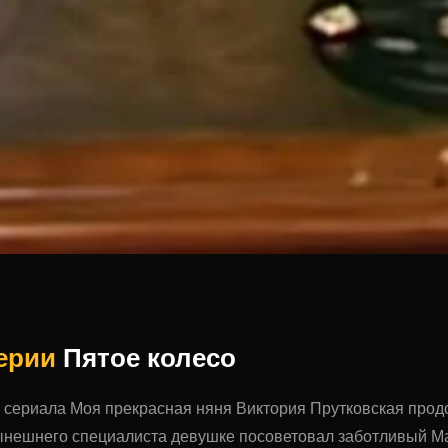
серии
Пятое колесо
а сериала Моя прекрасная няня Виктория Прутковская про
ынешнего специалиста девушке посоветовал заботливый Ма