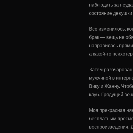
наблюдать за неуда
состояние девушки
Все изменилось, ко
брак — вещь не об
направилась прямик
а какой-то психотер
Затем разочаровани
мужчиной в интерн
Вику и Жанну. Чтоб
клуб. Грядущий веч
Моя прекрасная нян
бесплатным просмо
воспроизведения. Д