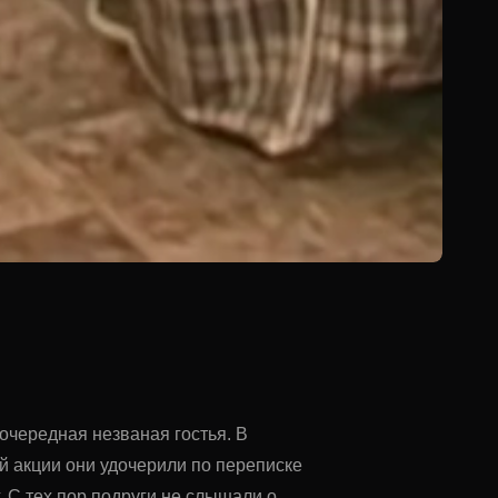
очередная незваная гостья. В
ой акции они удочерили по переписке
 С тех пор подруги не слышали о