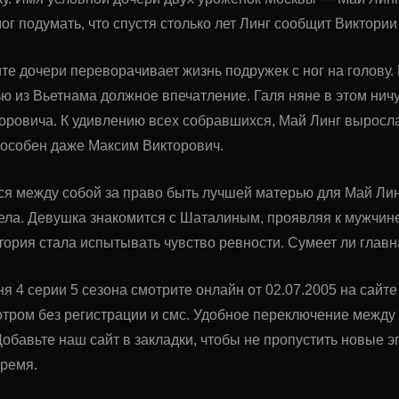
ог подумать, что спустя столько лет Линг сообщит Виктории
е дочери переворачивает жизнь подружек с ног на голову. 
ью из Вьетнама должное впечатление. Галя няне в этом ничут
ровича. К удивлению всех собравшихся, Май Линг выросла
пособен даже Максим Викторович.
ся между собой за право быть лучшей матерью для Май Линг.
дела. Девушка знакомится с Шаталиным, проявляя к мужчин
ория стала испытывать чувство ревности. Сумеет ли главн
я 4 серии 5 сезона смотрите онлайн от 02.07.2005 на сайт
тром без регистрации и смс. Удобное переключение межд
обавьте наш сайт в закладки, чтобы не пропустить новые
время.