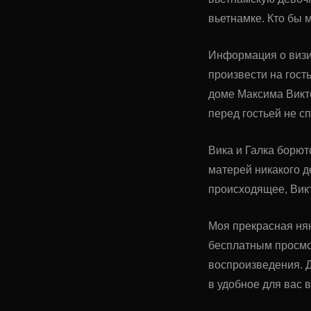
вьетнамке. Кто бы м
Информация о визит
произвести на гост
доме Максима Викто
перед гостьей не с
Вика и Галка борют
матерей никакого 
происходящее, Викт
Моя прекрасная нян
бесплатным просмо
воспроизведения. Д
в удобное для вас 