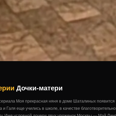
серии
Дочки-матери
 сериала Моя прекрасная няня в доме Шаталиных появится 
а и Галя еще учились в школе, в качестве благотворительн
у. Имя условной дочери двух уроженок Москвы — Май Линг.