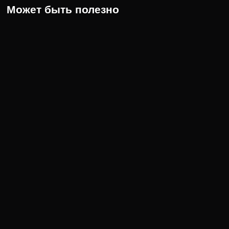
Может быть полезно
1 сезон 6 серия
В 6 серии 1 сезона сериала Моя прекрасная няня героиню
ждет столкновение с представительницами высшего общества.
…